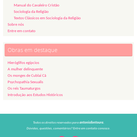
Manual do Cavaleiro Cristão
Sociologia da Religião
Textos Clássicos em Sociologia da Religião
Sobre nós
Entre em contato
Obras em destaque
Hieróglifos egípcios
A mulher delinquente
Os monges de Cublai Cã
Psychopathia Sexualis
Os reis Taumaturgos
Introdução aos Estudos Históricos
Todos os direitos reservados para
antoniofontoura.
Dúvidas, questões, comentários? Entre em contato conosco.