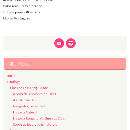
Acabamento Brochura c/ orelha
Coloração Preto e branco
Tipo de papel Offset 75g
Idioma Português
Não Perca
Início
Catálogo
Clássicos da Antiguidade
A Vida de Apolônio de Tiana
As Saturnálias
Geografia, Livros I e II
História Natural
História Romana: As Guerras Civis
Sobre as faculdades naturais