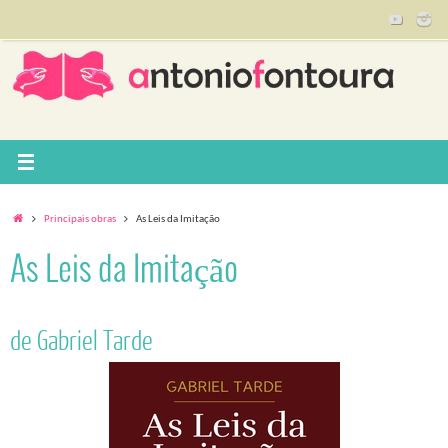
Pular
para
conteúdo
Home
Principais obras
As Leis da Imitação
As Leis da Imitação
de Gabriel Tarde