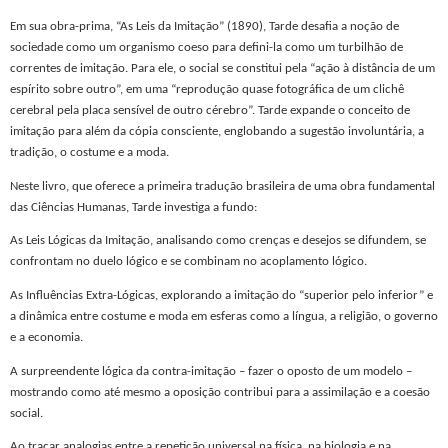
Em sua obra-prima, “As Leis da Imitação” (1890), Tarde desafia a noção de
sociedade como um organismo coeso para defini-la como um turbilhão de
correntes de imitação. Para ele, o social se constitui pela “ação à distância de um
espírito sobre outro”, em uma “reprodução quase fotográfica de um clichê
cerebral pela placa sensível de outro cérebro”. Tarde expande o conceito de
imitação para além da cópia consciente, englobando a sugestão involuntária, a
tradição, o costume e a moda.
Neste livro, que oferece a primeira tradução brasileira de uma obra fundamental
das Ciências Humanas, Tarde investiga a fundo:
As Leis Lógicas da Imitação, analisando como crenças e desejos se difundem, se
confrontam no duelo lógico e se combinam no acoplamento lógico.
As Influências Extra-Lógicas, explorando a imitação do “superior pelo inferior” e
a dinâmica entre costume e moda em esferas como a língua, a religião, o governo
e a economia.
A surpreendente lógica da contra-imitação – fazer o oposto de um modelo –
mostrando como até mesmo a oposição contribui para a assimilação e a coesão
social.
Ao traçar analogias entre a repetição universal na física, na biologia e na