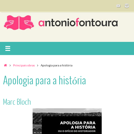
Pular
para
conteúdo
Home
Principais obras
Apologia para a história
Apologia para a história
Marc Bloch