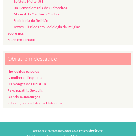
Epístola Muito Útil
Da Demoniomania dos Feiticeiros
Manual do Cavaleiro Cristão
Sociologia da Religião
Textos Clássicos em Sociologia da Religião
Sobre nós
Entre em contato
Obras em destaque
Hieróglifos egípcios
A mulher delinquente
Os monges de Cublai Cã
Psychopathia Sexualis
Os reis Taumaturgos
Introdução aos Estudos Históricos
Todos os direitos reservados para
antoniofontoura.