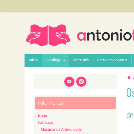
Pular
para
conteúdo
Pular
Início
Catálogo
Sobre nós
Entre em contato
para
conteúdo
H
Os
Não Perca
de
Início
Catálogo
Clássicos da Antiguidade