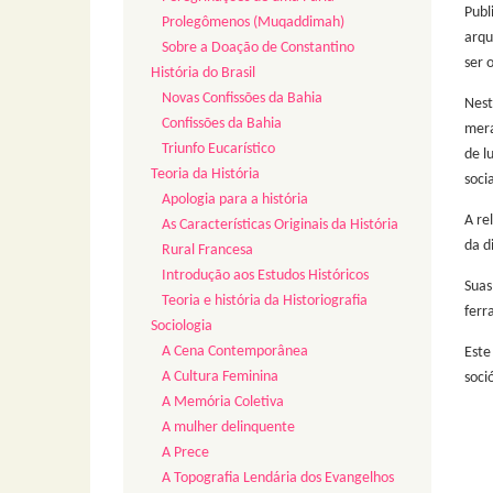
Publ
Prolegômenos (Muqaddimah)
arqu
Sobre a Doação de Constantino
ser 
História do Brasil
Novas Confissões da Bahia
Nest
Confissões da Bahia
mera
Triunfo Eucarístico
de l
Teoria da História
soci
Apologia para a história
A re
As Características Originais da História
da d
Rural Francesa
Introdução aos Estudos Históricos
Suas
Teoria e história da Historiografia
ferr
Sociologia
A Cena Contemporânea
Este
A Cultura Feminina
soci
A Memória Coletiva
A mulher delinquente
A Prece
A Topografia Lendária dos Evangelhos