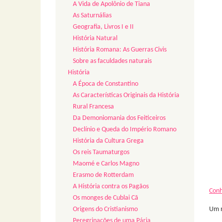
A Vida de Apolônio de Tiana
As Saturnálias
Geografia, Livros I e II
História Natural
História Romana: As Guerras Civis
Sobre as faculdades naturais
História
A Época de Constantino
As Características Originais da História
Rural Francesa
Da Demoniomania dos Feiticeiros
Declínio e Queda do Império Romano
História da Cultura Grega
Os reis Taumaturgos
Maomé e Carlos Magno
Erasmo de Rotterdam
A História contra os Pagãos
Conh
Os monges de Cublai Cã
Um m
Origens do Cristianismo
Peregrinações de uma Pária