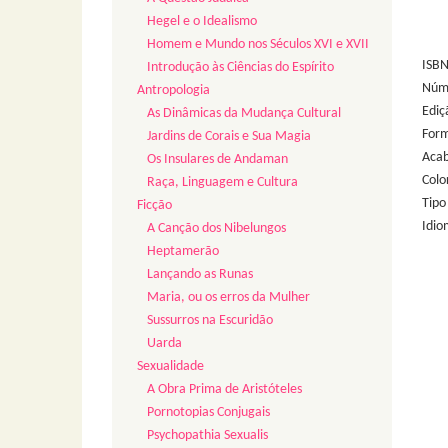
Hegel e o Idealismo
Homem e Mundo nos Séculos XVI e XVII
ISB
Introdução às Ciências do Espírito
Núme
Antropologia
Ediç
As Dinâmicas da Mudança Cultural
Form
Jardins de Corais e Sua Magia
Acab
Os Insulares de Andaman
Colo
Raça, Linguagem e Cultura
Tipo
Ficção
Idio
A Canção dos Nibelungos
Heptamerão
Lançando as Runas
Maria, ou os erros da Mulher
Sussurros na Escuridão
Uarda
Sexualidade
A Obra Prima de Aristóteles
Pornotopias Conjugais
Psychopathia Sexualis