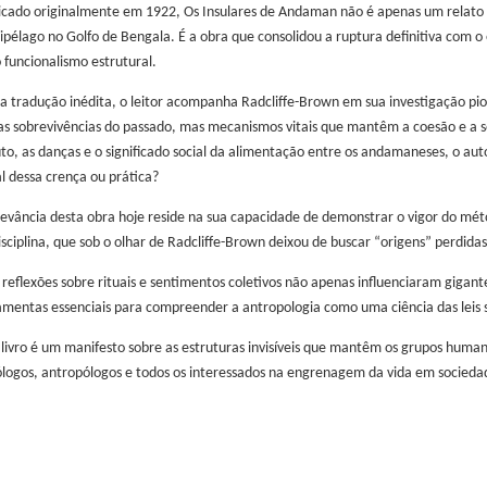
icado originalmente em 1922, Os Insulares de Andaman não é apenas um relato e
ipélago no Golfo de Bengala. É a obra que consolidou a ruptura definitiva com o 
o funcionalismo estrutural.
a tradução inédita, o leitor acompanha Radcliffe-Brown em sua investigação pion
s sobrevivências do passado, mas mecanismos vitais que mantêm a coesão e a s
uto, as danças e o significado social da alimentação entre os andamaneses, o a
al dessa crença ou prática?
levância desta obra hoje reside na sua capacidade de demonstrar o vigor do méto
isciplina, que sob o olhar de Radcliffe-Brown deixou de buscar “origens” perdidas
 reflexões sobre rituais e sentimentos coletivos não apenas influenciaram giga
amentas essenciais para compreender a antropologia como uma ciência das leis s
 livro é um manifesto sobre as estruturas invisíveis que mantêm os grupos human
ólogos, antropólogos e todos os interessados na engrenagem da vida em socieda