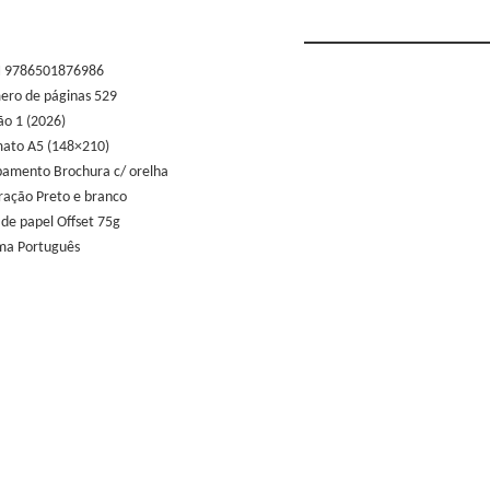
N 9786501876986
ro de páginas 529
ão 1 (2026)
ato A5 (148×210)
amento Brochura c/ orelha
ração Preto e branco
 de papel Offset 75g
ma Português