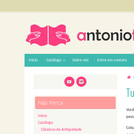
Pular
para
conteúdo
Pular
Início
Catálogo
Sobre nós
Entre em contato
para
conteúdo
H
Tu
Não Perca
Você
Início
pass
Catálogo
Cois
Clássicos da Antiguidade