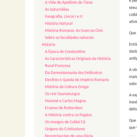
e pe
A Vida de Apolônio de Tiana
sexu
As Saturnálias
coib
Geografia, Livros I e II
ativ
História Natural
História Romana: As Guerras Civis
Que 
Sobre as faculdades naturais
Entã
História
dada
A Época de Constantino
anti
As Características Originais da História
Rural Francesa
A ob
Da Demoniomania dos Feiticeiros
mais
Declínio e Queda do Império Romano
sobr
História da Cultura Grega
Os reis Taumaturgos
A ex
Maomé e Carlos Magno
inex
Erasmo de Rotterdam
defo
A História contra os Pagãos
Que 
Os monges de Cublai Cã
que 
Origens do Cristianismo
Peregrinações de uma Pária