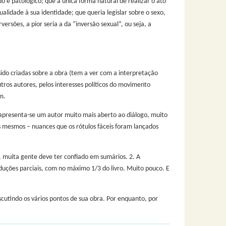
do e patológico; que a única forma natural de realizar o ato
xualidade à sua identidade; que queria legislar sobre o sexo,
rsões, a pior seria a da “inversão sexual”, ou seja, a
ido criadas sobre a obra (tem a ver com a interpretação
utros autores, pelos interesses políticos do movimento
m.
, apresenta-se um autor muito mais aberto ao diálogo, muito
s mesmos – nuances que os rótulos fáceis foram lançados
, muita gente deve ter confiado em sumários. 2. A
aduções parciais, com no máximo 1/3 do livro. Muito pouco. E
scutindo os vários pontos de sua obra. Por enquanto, por