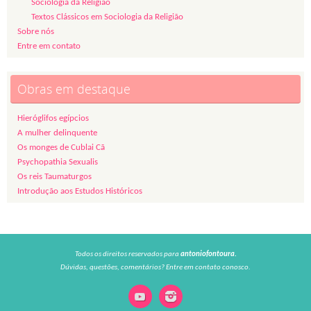
Sociologia da Religião
Textos Clássicos em Sociologia da Religião
Sobre nós
Entre em contato
Obras em destaque
Hieróglifos egípcios
A mulher delinquente
Os monges de Cublai Cã
Psychopathia Sexualis
Os reis Taumaturgos
Introdução aos Estudos Históricos
Todos os direitos reservados para
antoniofontoura.
Dúvidas, questões, comentários? Entre em contato conosco.