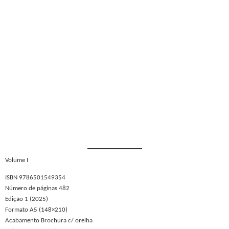
Volume I
ISBN 9786501549354
Número de páginas 482
Edição 1 (2025)
Formato A5 (148×210)
Acabamento Brochura c/ orelha