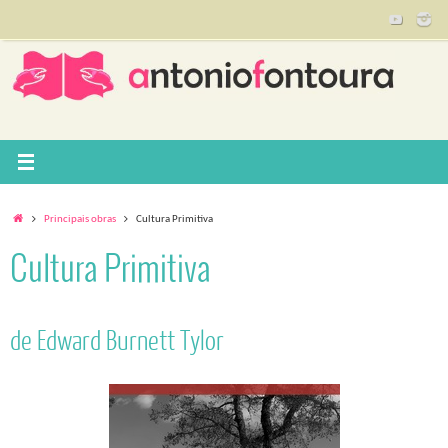
Pular
para
conteúdo
Home
Principais obras
Cultura Primitiva
Cultura Primitiva
de Edward Burnett Tylor