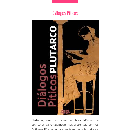
Diálogos Píticos
Plutarco, um dos mais célebres filósofos e
escritores da Antiguidade, nos presenteia com os
Diálogos Píticos, uma coletânea de três tratados