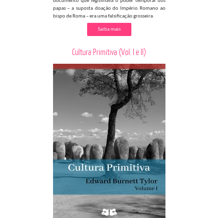
documento que legitimava o poder temporal dos
papas – a suposta doação do Império Romano ao
bispo de Roma – era uma falsificação grosseira.
Saiba mais
Cultura Primitiva (Vol. I e II)